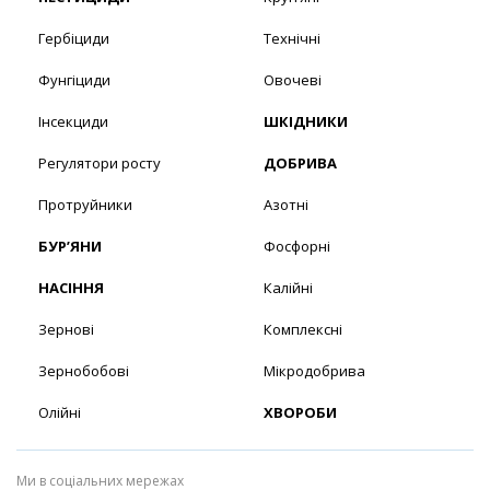
Гербіциди
Технічні
Фунгіциди
Овочеві
Інсекциди
ШКІДНИКИ
Регулятори росту
ДОБРИВА
Протруйники
Азотні
БУР’ЯНИ
Фосфорні
НАСІННЯ
Калійні
Зернові
Комплексні
Зернобобові
Мікродобрива
Олійні
ХВОРОБИ
Ми в соціальних мережах