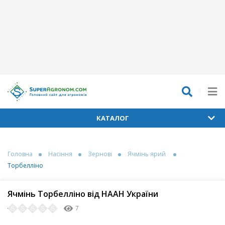
КАТАЛОГ
Головна
Насіння
Зернові
Ячмінь ярий
Торбелліно
Ячмінь Торбелліно від НААН України
7