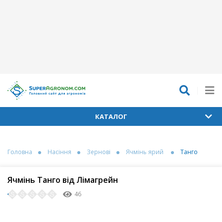
КАТАЛОГ
Головна
Насіння
Зернові
Ячмінь ярий
Танго
Ячмінь Танго від Лімагрейн
46