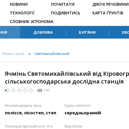
НОВИНИ
ПОЧИТАТИ
ДІЮЧІ РЕЧОВИНИ
ТЕХНОЛОГІЇ
ПОДИВИТИСЬ
КАРТА ҐРУНТІВ
СЛОВНИК АГРОНОМА
ННЯ
ДОБРИВА
БУР’ЯНИ
ХВ
Ячмінь ярий
Святомихайлівський
Ячмінь Святомихайлівський від Кіровог
сільськогосподарська дослідна станція
197
Рекомендована зона
Група стиглості
полісся, лісостеп, степ
середньоранній
Потенціал врожайності, т/га
Виробник