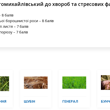
ятомихайлівський до хвороб та стресових ф
 8 балів
ьої борошнистої роси – 8 балів
і листя – 7 балів
поріозу – 7 балів
ННЯ
ШУБІН
ГЕНЕРАЛ
БУНЧ