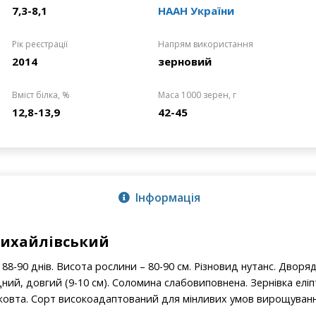
7,3-8,1
НААН України
Рік реєстрації
Напрям використання
2014
зерновий
Вміст білка, %
Маса 1000 зерен, г
12,8-13,9
42-45
Інформація
михайлівський
88-90 днів. Висота рослини – 80-90 см. Різновид нутанс. Дворяд
ий, довгий (9-10 см). Соломина слабовиповнена. Зернівка елі
жовта. Сорт високоадаптований для мінливих умов вирощуванн