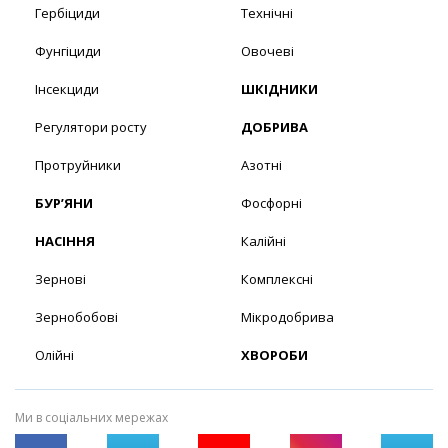
Гербіциди
Технічні
Фунгіциди
Овочеві
Інсекциди
ШКІДНИКИ
Регулятори росту
ДОБРИВА
Протруйники
Азотні
БУР’ЯНИ
Фосфорні
НАСІННЯ
Калійні
Зернові
Комплексні
Зернобобові
Мікродобрива
Олійні
ХВОРОБИ
Ми в соціальних мережах