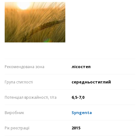
лісостеп
Рекомендована зона
середньостиглий
Група стиглості
6,5-7,0
Потенціал врожайності, т/га
Syngenta
Виробник
2015
Рік реєстрації