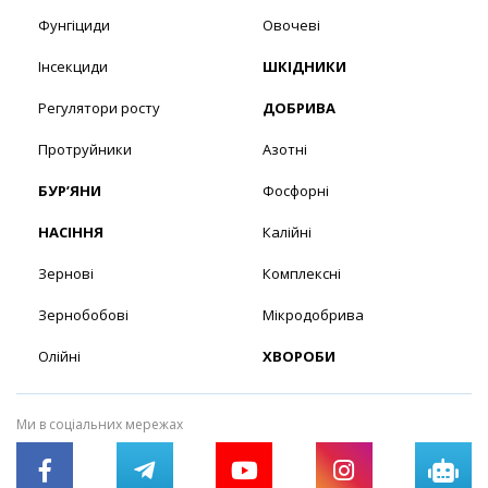
Фунгіциди
Овочеві
Інсекциди
ШКІДНИКИ
Регулятори росту
ДОБРИВА
Протруйники
Азотні
БУР’ЯНИ
Фосфорні
НАСІННЯ
Калійні
Зернові
Комплексні
Зернобобові
Мікродобрива
Олійні
ХВОРОБИ
Ми в соціальних мережах