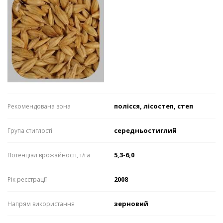
полісся, лісостеп, степ
Рекомендована зона
середньостиглий
Група стиглості
5,3-6,0
Потенціал врожайності, т/га
2008
Рік реєстрації
зерновий
Напрям використання