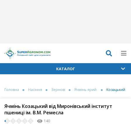
КАТАЛОГ
Головна
Насіння
Зернові
Ячмінь ярий
Козацький
Ячмінь Козацький від Миронівський інститут
пшениці ім. В.М. Ремесла
140