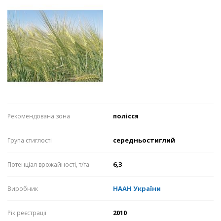
полісся
Рекомендована зона
середньостиглий
Група стиглості
6,3
Потенціал врожайності, т/га
НААН України
Виробник
2010
Рік реєстрації