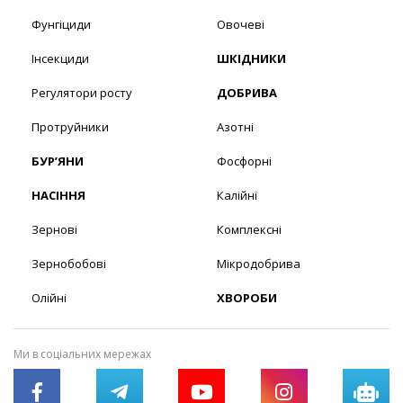
Фунгіциди
Овочеві
Інсекциди
ШКІДНИКИ
Регулятори росту
ДОБРИВА
Протруйники
Азотні
БУР’ЯНИ
Фосфорні
НАСІННЯ
Калійні
Зернові
Комплексні
Зернобобові
Мікродобрива
Олійні
ХВОРОБИ
Ми в соціальних мережах