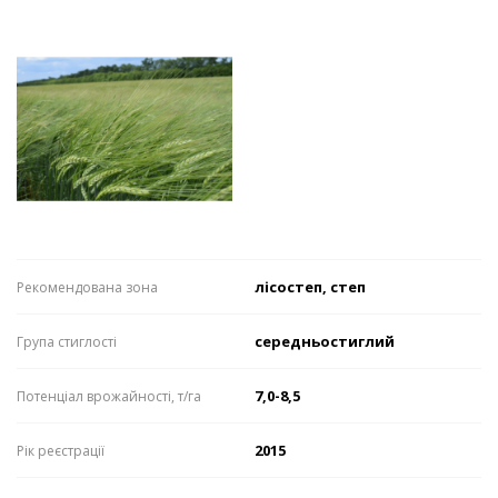
лісостеп, степ
Рекомендована зона
середньостиглий
Група стиглості
7,0-8,5
Потенціал врожайності, т/га
2015
Рік реєстрації