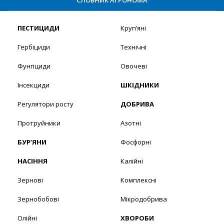
ПЕСТИЦИДИ
Круп’яні
Гербіциди
Технічні
Фунгіциди
Овочеві
Інсекциди
ШКІДНИКИ
Регулятори росту
ДОБРИВА
Протруйники
Азотні
БУР’ЯНИ
Фосфорні
НАСІННЯ
Калійні
Зернові
Комплексні
Зернобобові
Мікродобрива
Олійні
ХВОРОБИ