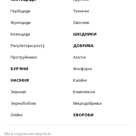
Гербіциди
Технічні
Фунгіциди
Овочеві
Інсекциди
ШКІДНИКИ
Регулятори росту
ДОБРИВА
Протруйники
Азотні
БУР’ЯНИ
Фосфорні
НАСІННЯ
Калійні
Зернові
Комплексні
Зернобобові
Мікродобрива
Олійні
ХВОРОБИ
Ми в соціальних мережах