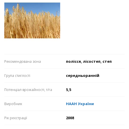
полісся, лісостеп, степ
Рекомендована зона
середньоранній
Група стиглості
5,5
Потенціал врожайності, т/га
НААН України
Виробник
2008
Рік реєстрації