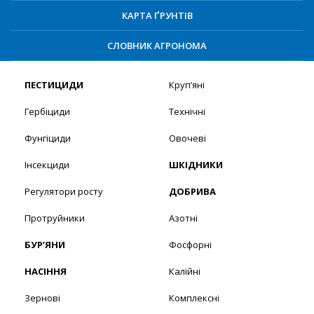
КАРТА ҐРУНТІВ
СЛОВНИК АГРОНОМА
ПЕСТИЦИДИ
Круп’яні
Гербіциди
Технічні
Фунгіциди
Овочеві
Інсекциди
ШКІДНИКИ
Регулятори росту
ДОБРИВА
Протруйники
Азотні
БУР’ЯНИ
Фосфорні
НАСІННЯ
Калійні
Зернові
Комплексні