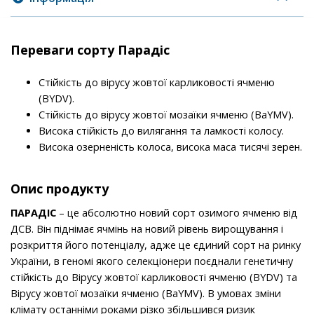
Переваги сорту Парадіс
Стійкість до вірусу жовтої карликовості ячменю
(BYDV).
Стійкість до вірусу жовтої мозаїки ячменю (BaYMV).
Висока стійкість до вилягання та ламкості колосу.
Висока озерненість колоса, висока маса тисячі зерен.
Опис продукту
ПАРАДІС
– це абсолютно новий сорт озимого ячменю від
ДСВ. Він піднімає ячмінь на новий рівень вирощування і
розкриття його потенціалу, адже це єдиний сорт на ринку
України, в геномі якого селекціонери поєднали генетичну
стійкість до Вірусу жовтої карликовості ячменю (BYDV) та
Вірусу жовтої мозаїки ячменю (BaYMV). В умовах зміни
клімату останніми роками різко збільшився ризик