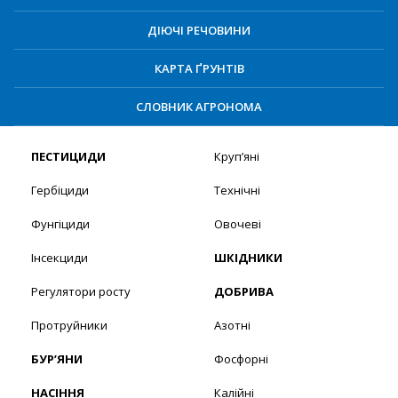
ДІЮЧІ РЕЧОВИНИ
КАРТА ҐРУНТІВ
СЛОВНИК АГРОНОМА
ПЕСТИЦИДИ
Круп’яні
Гербіциди
Технічні
Фунгіциди
Овочеві
Інсекциди
ШКІДНИКИ
Регулятори росту
ДОБРИВА
Протруйники
Азотні
БУР’ЯНИ
Фосфорні
НАСІННЯ
Калійні