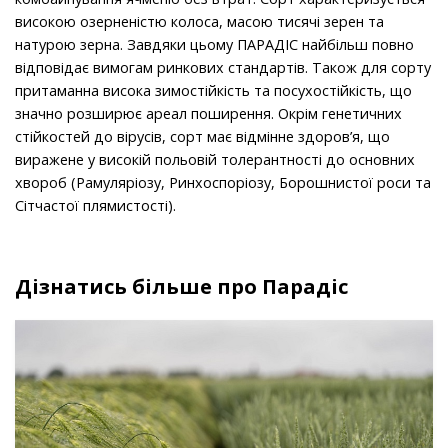
високою озерненістю колоса, масою тисячі зерен та
натурою зерна. Завдяки цьому ПАРАДІС найбільш повно
відповідає вимогам ринкових стандартів. Також для сорту
притаманна висока зимостійкість та посухостійкість, що
значно розширює ареал поширення. Окрім генетичних
стійкостей до вірусів, сорт має відмінне здоров’я, що
виражене у високій польовій толерантності до основних
хвороб (Рамуляріозу, Ринхоспоріозу, Борошнистої роси та
Сітчастої плямистості).
Дізнатись більше про Парадіс