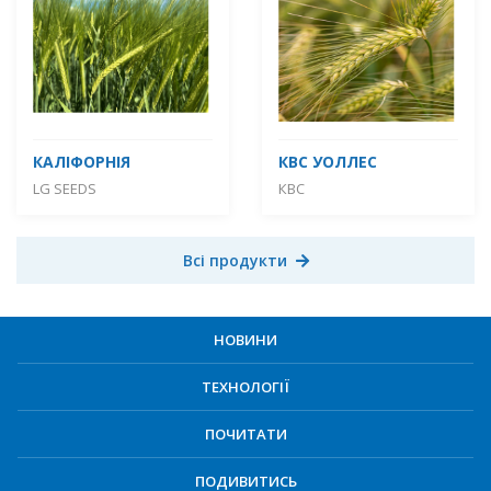
КАЛІФОРНІЯ
КВС УОЛЛЕС
LG SEEDS
КВС
Всі продукти
НОВИНИ
ТЕХНОЛОГІЇ
ПОЧИТАТИ
ПОДИВИТИСЬ