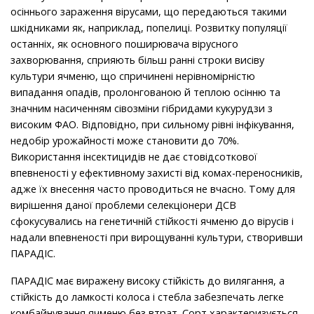
осіннього зараження вірусами, що передаються такими
шкідниками як, наприклад, попелиці. Розвитку популяції
останніх, як основного поширювача вірусного
захворювання, сприяють більш ранні строки висіву
культури ячменю, що спричинені нерівномірністю
випадання опадів, пролонгованою й теплою осінню та
значним насиченням сівозміни гібридами кукурудзи з
високим ФАО. Відповідно, при сильному рівні інфікування,
недобір урожайності може становити до 70%.
Використання інсектицидів не дає стовідсоткової
впевненості у ефективному захисті від комах-переносників,
адже їх внесення часто проводиться не вчасно. Тому для
вирішення даної проблеми селекціонери ДСВ
сфокусувались на генетичній стійкості ячменю до вірусів і
надали впевненості при вирощуванні культури, створивши
ПАРАДІС.
ПАРАДІС має виражену високу стійкість до вилягання, а
стійкість до ламкості колоса і стебла забезпечать легке
комбайнування ячменю без втрат. Сорт характеризується