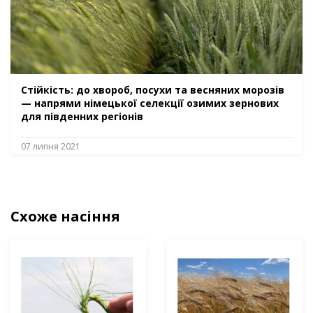
Стійкість: до хвороб, посухи та весняних морозів
— напрями німецької селекції озимих зернових
для південних регіонів
07 липня 2021
Схоже насіння