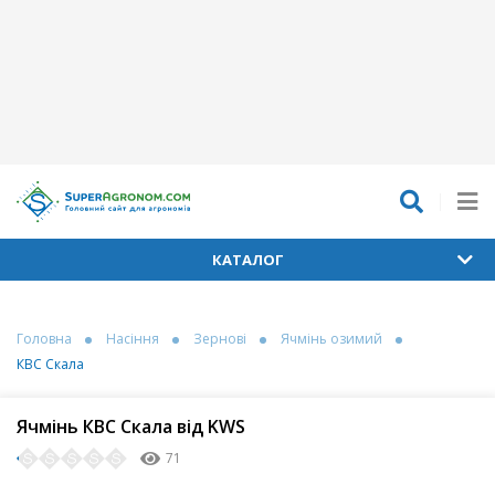
КАТАЛОГ
Головна
Насіння
Зернові
Ячмінь озимий
КВС Скала
Ячмінь КВС Скала від KWS
71