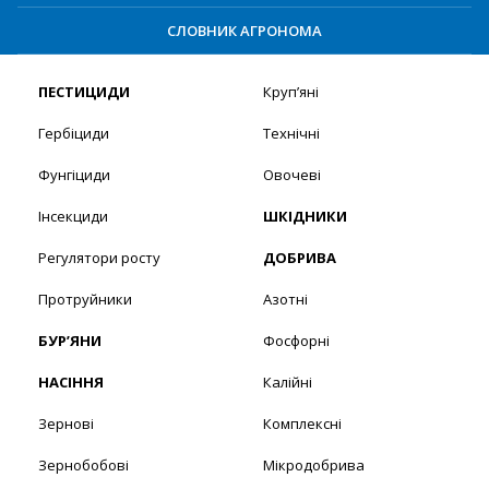
СЛОВНИК АГРОНОМА
ПЕСТИЦИДИ
Круп’яні
Гербіциди
Технічні
Фунгіциди
Овочеві
Інсекциди
ШКІДНИКИ
Регулятори росту
ДОБРИВА
Протруйники
Азотні
БУР’ЯНИ
Фосфорні
НАСІННЯ
Калійні
Зернові
Комплексні
Зернобобові
Мікродобрива