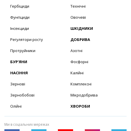
Гербіциди
Технічні
Фунгіциди
Овочеві
Інсекциди
ШКІДНИКИ
Регулятори росту
ДОБРИВА
Протруйники
Азотні
БУР’ЯНИ
Фосфорні
НАСІННЯ
Калійні
Зернові
Комплексні
Зернобобові
Мікродобрива
Олійні
ХВОРОБИ
Ми в соціальних мережах