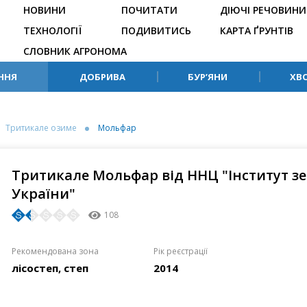
НОВИНИ
ПОЧИТАТИ
ДІЮЧІ РЕЧОВИНИ
ТЕХНОЛОГІЇ
ПОДИВИТИСЬ
КАРТА ҐРУНТІВ
СЛОВНИК АГРОНОМА
ННЯ
ДОБРИВА
БУР’ЯНИ
ХВ
Тритикале озиме
Мольфар
Тритикале Мольфар від ННЦ "Інститут з
України"
108
Рекомендована зона
Рік реєстрації
лісостеп, степ
2014