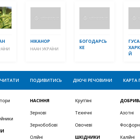
АН
НІКАНОР
БОГОДАРСЬ
ГУСА
КЕ
ХАРК
РАЇНИ
НААН УКРАЇНИ
Й
ЧИТАТИ
ПОДИВИТИСЬ
ДІЮЧІ РЕЧОВИНИ
КАРТА 
ятори
НАСІННЯ
Круп’яні
ДОБРИВ
Зернові
Технічні
Азотні
уйники
Зернобобові
Овочеві
Фосфорн
НИ
Олійні
ШКІДНИКИ
Калійні