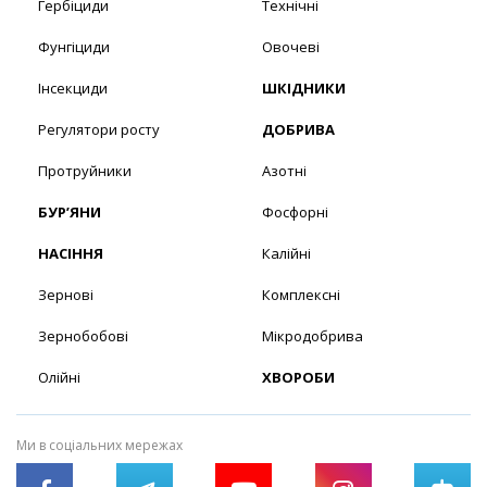
Гербіциди
Технічні
Фунгіциди
Овочеві
Інсекциди
ШКІДНИКИ
Регулятори росту
ДОБРИВА
Протруйники
Азотні
БУР’ЯНИ
Фосфорні
НАСІННЯ
Калійні
Зернові
Комплексні
Зернобобові
Мікродобрива
Олійні
ХВОРОБИ
Ми в соціальних мережах