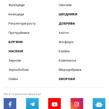
Фунгіциди
Овочеві
Інсекциди
ШКІДНИКИ
Регулятори росту
ДОБРИВА
Протруйники
Азотні
БУР’ЯНИ
Фосфорні
НАСІННЯ
Калійні
Зернові
Комплексні
Зернобобові
Мікродобрива
Олійні
ХВОРОБИ
Ми в соціальних мережах