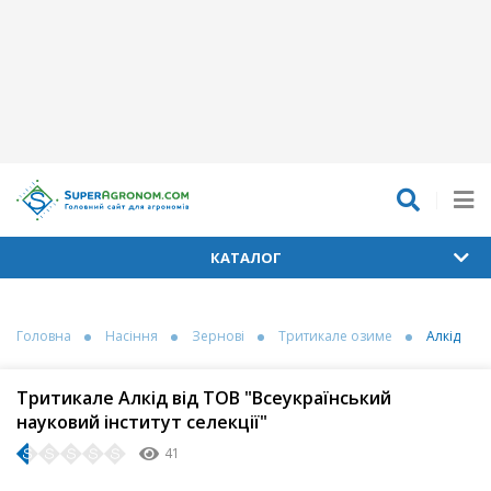
КАТАЛОГ
Головна
Насіння
Зернові
Тритикале озиме
Алкід
Тритикале Алкід від ТОВ "Всеукраїнський
науковий інститут селекції"
41