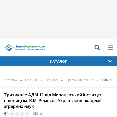
КАТАЛОГ
Головна
Насіння
Зернові
Тритикале озиме
АДМ 11
Тритикале АДМ 11 від Миронівський інститут
пшениці ім. В.М. Ремесла Української академії
аграрних наук
32