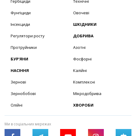
Гербіциди
Технічні
Фунгіциди
Овочеві
Інсекциди
ШКІДНИКИ
Регулятори росту
ДОБРИВА
Протруйники
Азотні
БУР’ЯНИ
Фосфорні
НАСІННЯ
Калійні
Зернові
Комплексні
Зернобобові
Мікродобрива
Олійні
ХВОРОБИ
Ми в соціальних мережах