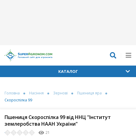
КАТАЛОГ
Головна
Насіння
Зернові
Пшениця яра
Скороспілка 99
Пшениця Скороспілка 99 від ННЦ "Інститут
землеробства НААН України"
21