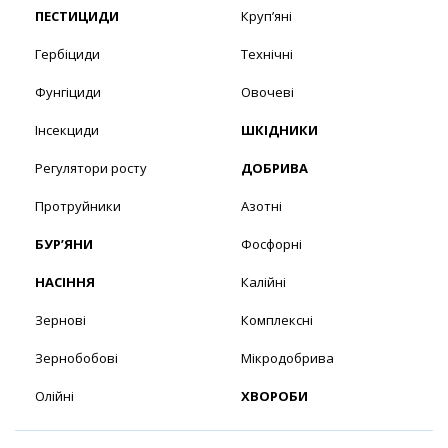
ПЕСТИЦИДИ
Круп’яні
Гербіциди
Технічні
Фунгіциди
Овочеві
Інсекциди
ШКІДНИКИ
Регулятори росту
ДОБРИВА
Протруйники
Азотні
БУР’ЯНИ
Фосфорні
НАСІННЯ
Калійні
Зернові
Комплексні
Зернобобові
Мікродобрива
Олійні
ХВОРОБИ