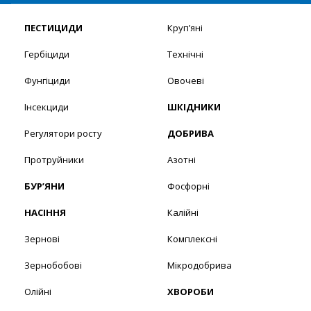
ПЕСТИЦИДИ
Круп’яні
Гербіциди
Технічні
Фунгіциди
Овочеві
Інсекциди
ШКІДНИКИ
Регулятори росту
ДОБРИВА
Протруйники
Азотні
БУР’ЯНИ
Фосфорні
НАСІННЯ
Калійні
Зернові
Комплексні
Зернобобові
Мікродобрива
Олійні
ХВОРОБИ