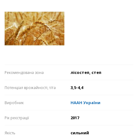
лісостеп, степ
Рекомендована зона
3,5-4,4
Потенціал врожайності, т/га
НААН України
Виробник
2017
Рік реєстрації
сильний
Якість