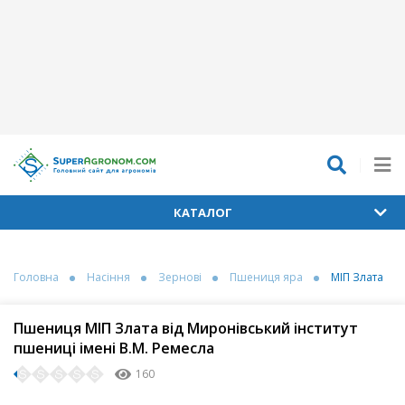
КАТАЛОГ
Головна
Насіння
Зернові
Пшениця яра
МІП Злата
Пшениця МІП Злата від Миронівський інститут
пшениці імені В.М. Ремесла
160