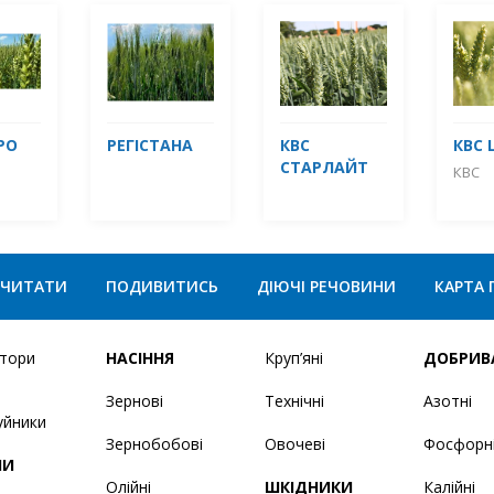
РО
РЕГІСТАНА
КВС
КВС 
СТАРЛАЙТ
КВС
ЧИТАТИ
ПОДИВИТИСЬ
ДІЮЧІ РЕЧОВИНИ
КАРТА 
ятори
НАСІННЯ
Круп’яні
ДОБРИВ
Зернові
Технічні
Азотні
уйники
Зернобобові
Овочеві
Фосфорн
НИ
Олійні
ШКІДНИКИ
Калійні