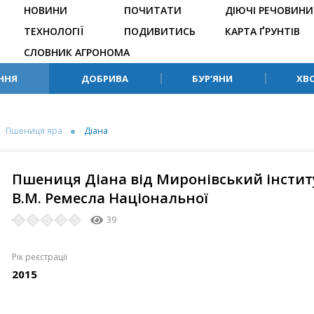
НОВИНИ
ПОЧИТАТИ
ДІЮЧІ РЕЧОВИНИ
ТЕХНОЛОГІЇ
ПОДИВИТИСЬ
КАРТА ҐРУНТІВ
СЛОВНИК АГРОНОМА
ННЯ
ДОБРИВА
БУР’ЯНИ
ХВ
Пшениця яра
Діана
Пшениця Діана від Миронівський інстит
В.М. Ремесла Національної
39
Рік реєстрації
2015