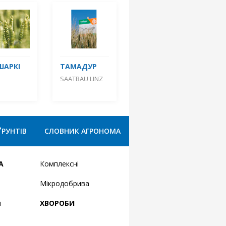
ШАРКІ
ТАМАДУР
SAATBAU LINZ
ҐРУНТІВ
СЛОВНИК АГРОНОМА
А
Комплексні
Мікродобрива
і
ХВОРОБИ