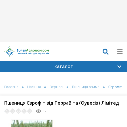
КАТАЛОГ
Головна
Насіння
Зернові
Пшениця озима
Єврофіт
Пшениця Єврофіт від ТерраВіта (Оувесіз) Лімітед
32