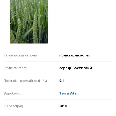
полісся, лісостеп
Рекомендована зона
середньостиглий
Група стиглості
9,1
Потенціал врожайності, т/га
Terra Vita
Виробник
2010
Рік реєстрації