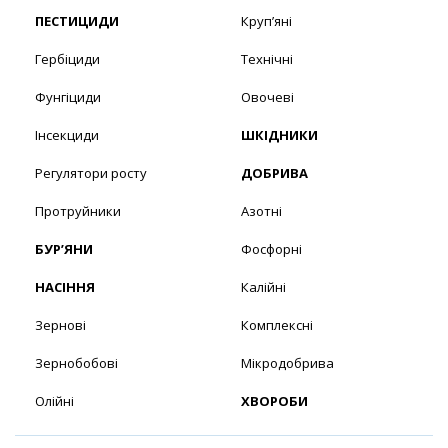
ПЕСТИЦИДИ
Круп’яні
Гербіциди
Технічні
Фунгіциди
Овочеві
Інсекциди
ШКІДНИКИ
Регулятори росту
ДОБРИВА
Протруйники
Азотні
БУР’ЯНИ
Фосфорні
НАСІННЯ
Калійні
Зернові
Комплексні
Зернобобові
Мікродобрива
Олійні
ХВОРОБИ