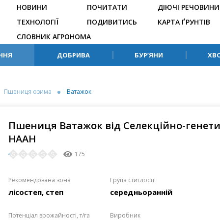
НОВИНИ
ПОЧИТАТИ
ДІЮЧІ РЕЧОВИНИ
ТЕХНОЛОГІЇ
ПОДИВИТИСЬ
КАРТА ҐРУНТІВ
СЛОВНИК АГРОНОМА
ННЯ
ДОБРИВА
БУР’ЯНИ
ХВ
Пшениця озима
Ватажок
Пшениця Ватажок від Селекційно-генети
НААН
175
Рекомендована зона
Група стиглості
лісостеп, степ
середньоранній
Потенціал врожайності, т/га
Виробник