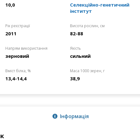
10,0
Селекційно-генетичний
інститут
Рік реєстрації
Висота рослин, см
2011
82-88
Напрям використання
Якість
зерновий
сильний
Вміст білка, %
Маса 1000 зерен, г
13,4-14,4
38,9
Інформація
ок