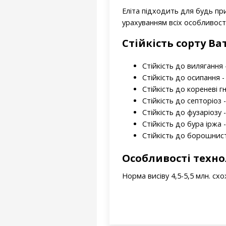
Еліта
підходить
для
будь
пр
урахуванням всіх особливос
Стійкість
сорту
Ват
Стійкість до вилягання -
Стійкість до осипання - 
Стійкість до кореневі гн
Стійкість до септоріоз -
Стійкість до фузаріозу -
Стійкість до бура іржа -
Стійкість до борошнист
Особливості техн
Норма висіву 4,5-5,5 млн. схо