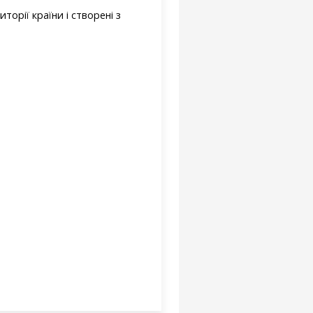
иторії
країни
і
створені
з