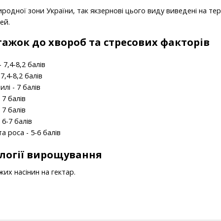
иродної зони
України, т
ак
як
зернові
цього виду
виведені
на
тер
тей
.
ажок до хвороб та стресових факторів
 7,4-8,2 балів
7,4-8,2 балів
илі - 7 балів
 7 балів
 7 балів
 6-7 балів
а роса - 5-6 балів
ології вирощування
жих насінин на гектар.