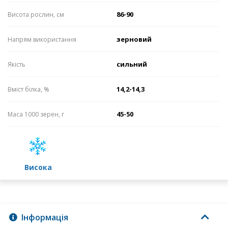
86-90
Висота рослин, см
зерновий
Напрям використання
сильний
Якість
14,2-14,3
Вміст білка, %
45-50
Маса 1000 зерен, г
високa
Інформація