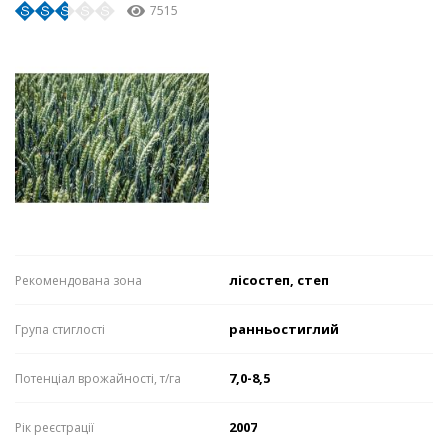
7515
лісостеп, степ
Рекомендована зона
ранньостиглий
Група стиглості
7,0-8,5
Потенціал врожайності, т/га
2007
Рік реєстрації