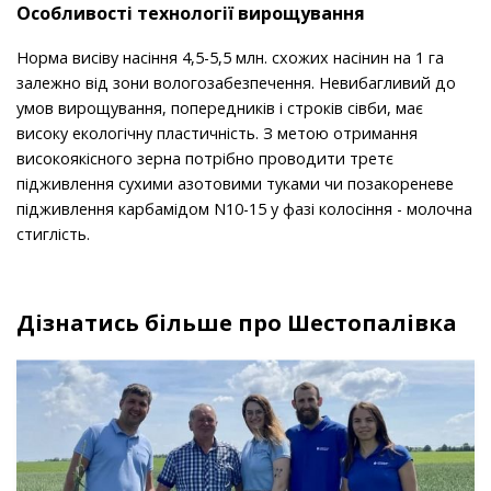
Особливості технології вирощування
Норма висіву насіння 4,5-5,5 млн. схожих насінин на 1 га
залежно від зони вологозабезпечення. Невибагливий до
умов вирощування, попередників і строків сівби, має
високу екологічну пластичність. З метою отримання
високоякісного зерна потрібно проводити третє
підживлення сухими азотовими туками чи позакореневе
підживлення карбамідом N10-15 у фазі колосіння - молочна
стиглість.
Дізнатись більше про Шестопалівка