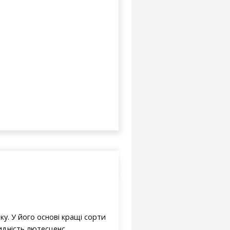
ку. У його основі кращі сорти
видність лютесценс.