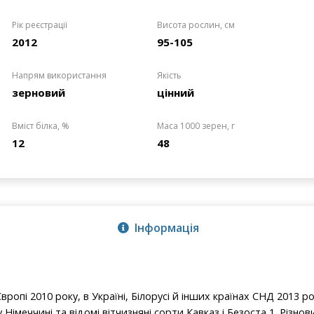
Рік реєстрації
Висота рослин, см
2012
95-105
Напрям використання
Якість
зерновий
цінний
Вміст білка, %
Маса 1000 зерен, г
12
48
Інформація
ропі 2010 року, в Україні, Білорусі й інших країнах СНД 2013 ро
у Німеччині та відомі вітчизняні сорти Кавказ і Безоста 1. Різно