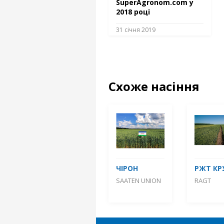
SuperAgronom.com у
2018 році
31 січня 2019
Схоже насіння
ЧІРОН
РЖТ КР
SAATEN UNION
RAGT