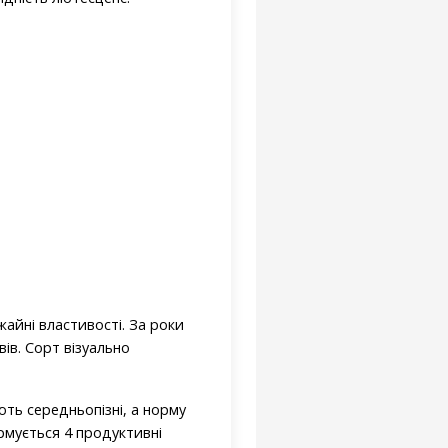
айні властивості. За роки
ів. Сорт візуально
ють середньопізні, а норму
ормується 4 продуктивні