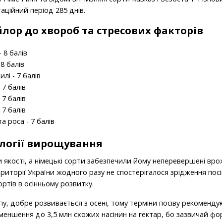
аційний період 285 днів.
лор до хвороб та стресових факторів
 8 балів
 8 балів
илі - 7 балів
 7 балів
 7 балів
 7 балів
а роса - 7 балів
ології вирощування
 якості, а німецькі сорти забезпечили йому неперевершені врож
риторії України жодного разу не спостерігалося зрідження посів
ортів в осінньому розвитку.
пу, добре розвивається з осені, тому терміни посіву рекоменду
 зменшення до 3,5 млн схожих насінин на гектар, бо зазвичай ф