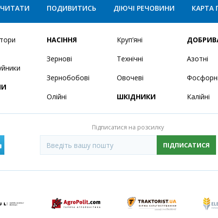
ЧИТАТИ
ПОДИВИТИСЬ
ДІЮЧІ РЕЧОВИНИ
КАРТА 
ятори
НАСІННЯ
Круп’яні
ДОБРИВ
Зернові
Технічні
Азотні
уйники
Зернобобові
Овочеві
Фосфорн
НИ
Олійні
ШКІДНИКИ
Калійні
Підписатися на розсилку
ПІДПИСАТИСЯ