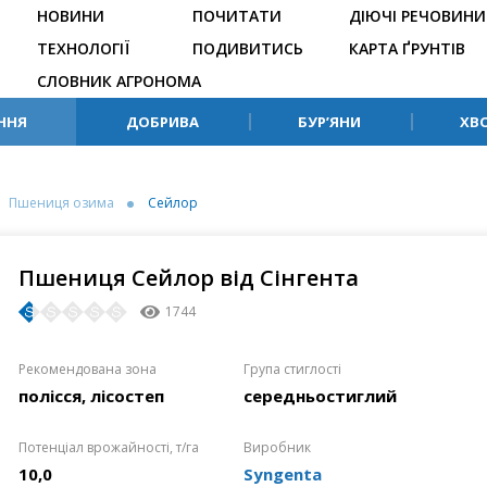
НОВИНИ
ПОЧИТАТИ
ДІЮЧІ РЕЧОВИНИ
ТЕХНОЛОГІЇ
ПОДИВИТИСЬ
КАРТА ҐРУНТІВ
СЛОВНИК АГРОНОМА
ННЯ
ДОБРИВА
БУР’ЯНИ
ХВ
Пшениця озима
Сейлор
Пшениця Сейлор від Сінгента
1744
Рекомендована зона
Група стиглості
полісся, лісостеп
середньостиглий
Потенціал врожайності, т/га
Виробник
10,0
Syngenta