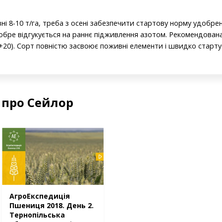
і 8-10 т/га, треба з осені забезпечити стартову норму удобре
добре відгукується на раннє підживлення азотом. Рекомендован
+20). Сорт повністю засвоює поживні елементи і швидко стартує
 про Сейлор
АгроЕкспедиція
Пшениця 2018. День 2.
Тернопільська