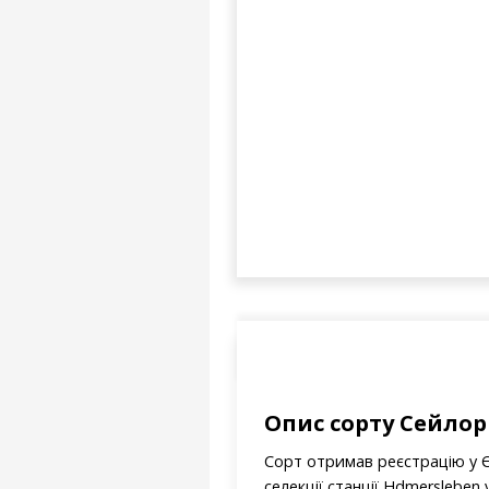
Опис сорту Сейлор
Сорт отримав реєстрацію у Єв
селекції станції Hdmersleben 