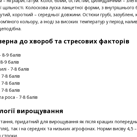
 – нігріаристатум. Колос білий, остистий, циліндричний – злег
ої щільності. Колоскова луска ланцетної форми, з внутрішнього
нутий, короткий – середньої довжини. Остюки грубі, зазублені, 
ом’яного кольору, а іноді за високих температур у період нали
цеподібна.
ерна до хвороб та стресових факторів
 8-9 балів
8-9 балів
илі - 7-8 балів
 7-8 балів
 7-8 балів
 7-8 балів
а роса - 7-8 балів
ології вирощування
тання, придатний для вирощування як після кращих попередник
ля), так і на середніх та низьких агрофонах. Норми висіву 4,5 –
 строки.