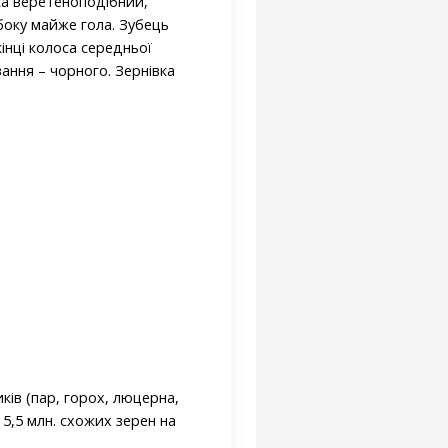
ка веретеноподібний,
 боку майже гола. Зубець
кінці колоса середньої
вання – чорного. Зернівка
ів (пар, горох, люцерна,
 5,5 млн. схожих зерен на