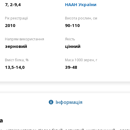
7, 2-9,4
НААН України
Рік реєстрації
Висота рослин, см
2010
90-110
Напрям використання
Якість
зерновий
цінний
Вміст білка, %
Маса 1000 зерен, г
13,5-14,0
39-48
Інформація
а