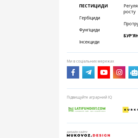
ПЕСТИЦИДИ
Регул
росту
Гербіциди
Протр
Фунгіциди
БУР’Я
Інсекциди
Ми в соціальних мережах
Підвищуйте аграрний IQ