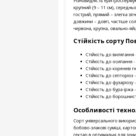
Різновидність еритроспермум
крупний (9 – 11 см), середнь
гострий, прямий – злегка зіг
довжини – довгі, частіше сол
червона, крупна, овально-яй
Стійкість
сорту
Пов
Стійкість до вилягання -
Стійкість до осипання - 
Стійкість до кореневі гн
Стійкість до септоріоз -
Стійкість до фузаріозу -
Стійкість до бура іржа -
Стійкість до борошнист
Особливості техн
Сорт універсального викорис
бобово-злакові суміші, картоп
гектар в оптимальні для зони