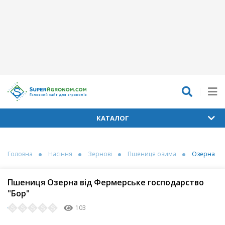
КАТАЛОГ
Головна
Насіння
Зернові
Пшениця озима
Озерна
Пшениця Озерна від Фермерське господарство
"Бор"
103