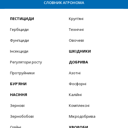
СЛОВНИК АГРОНОМА
ПЕСТИЦИДИ
Круп’яні
Гербіциди
Технічні
Фунгіциди
Овочеві
Інсекциди
ШКІДНИКИ
Регулятори росту
ДОБРИВА
Протруйники
Азотні
БУР’ЯНИ
Фосфорні
НАСІННЯ
Калійні
Зернові
Комплексні
Зернобобові
Мікродобрива
Олійні
ХВОРОБИ