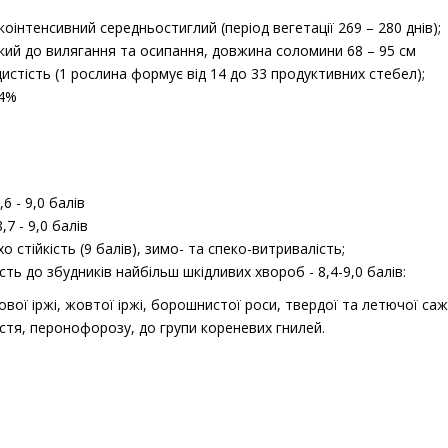
інтенсивний середньостиглий (період вегетації 269 – 280 днів);
кий до вилягання та осипання, довжина соломини 68 – 95 см
стість (1 рослина формує від 14 до 33 продуктивних стебел);
34%
6 - 9,0 балів
,7 - 9,0 балів
 стійкість (9 балів), зимо- та спеко-витривалість;
сть до збудників найбільш шкідливих хвороб - 8,4-9,0 балів:
лової іржі, жовтої іржі, борошнистої роси, твердої та летючої са
стя, перонофорозу, до групи кореневих гнилей.