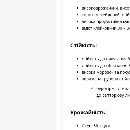
високоврожайний, високо
короткостебловий, стій
висока продуктивна кущи
вміст клейковини 30 – 
Стійкість:
стійкість до вилягання 8,
стійкість до обсипання 8
висока морозо- та посухо
виражена групова стійкі
бурої іржі, стеб
до септоріозу ли
​Урожайність:
Степ: 58.1 ц/га