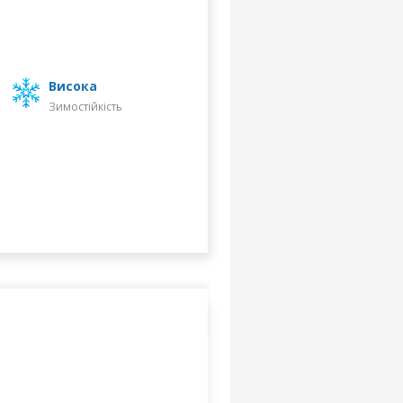
високa
Зимостійкість