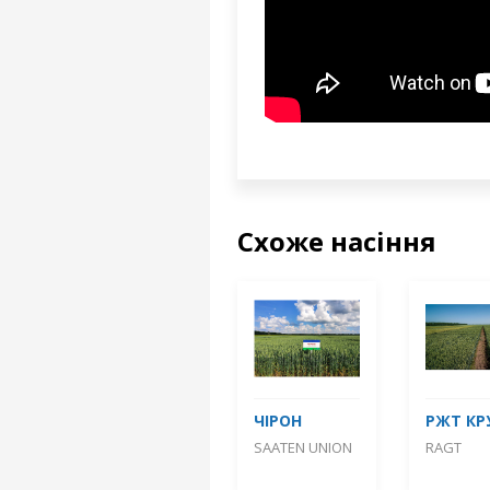
Схоже насіння
ЧІРОН
РЖТ КР
SAATEN UNION
RAGT