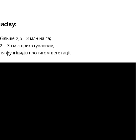
исіву:
більше 2,5 - 3 млн на га;
2 – 3 см з прикатуванням;
я фунгіцидів протягом вегетації.