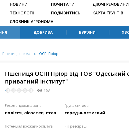
НОВИНИ
ПОЧИТАТИ
ДІЮЧІ РЕЧОВИНИ
ТЕХНОЛОГІЇ
ПОДИВИТИСЬ
КАРТА ҐРУНТІВ
СЛОВНИК АГРОНОМА
ННЯ
ДОБРИВА
БУР’ЯНИ
ХВ
Пшениця озима
ОСПІ Пріор
Пшениця ОСПІ Пріор від ТОВ "Одеський 
приватний інститут"
163
Рекомендована зона
Група стиглості
полісся, лісостеп, степ
середньостиглий
Потенціал врожайності, т/га
Рік реєстрації