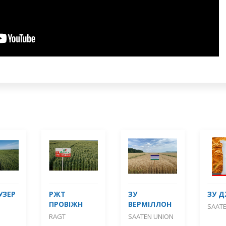
УЗЕР
РЖТ
ЗУ
ЗУ 
ПРОВІЖН
ВЕРМІЛЛОН
SAAT
RAGT
SAATEN UNION