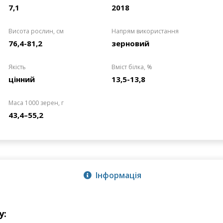
7,1
2018
Висота рослин, см
Напрям використання
76,4-81,2
зерновий
Якість
Вміст білка, %
цінний
13,5-13,8
Маса 1000 зерен, г
43,4–55,2
Інформація
у: