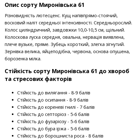
Опис сорту Миронівська 61
Різновидність лютесценс. Кущ напівпрямо-стоячий,
восковий наліт середньої інтенсивності. Середньорослий.
Колос циліндричний, завдовжки 10,0-10,5 см, щільний.
Колоскова луска середня, овальна, нервація виявлена,
плече вузьке, пряме. Зубець короткий, злегка зігнутий.
Зернівка велика, яйцеподібна, червона, основа опушена,
борозенка мілка.
Стійкість
сорту
Миронівська 61 до хвороб
та стресових факторів
Стійкість до вилягання - 8-9 балів
Стійкість до осипання - 8-9 балів
Стійкість до кореневі гнилі - 7 балів
Стійкість до септоріоз - 5-6 балів
Стійкість до фузаріозу - 5-6 балів
Стійкість до бура іржа - 5-6 балів
Стійкість до борошниста роса - 8 балів