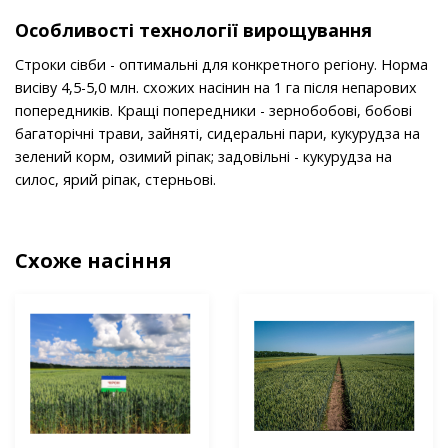
Особливості технології вирощування
Строки сівби - оптимальні для конкретного регіону. Норма
висіву 4,5-5,0 млн. схожих насінин на 1 га після непарових
попередників. Кращі попередники - зернобобові, бобові
багаторічні трави, зайняті, сидеральні пари, кукурудза на
зелений корм, озимий ріпак; задовільні - кукурудза на
силос, ярий ріпак, стерньові.
Схоже насіння