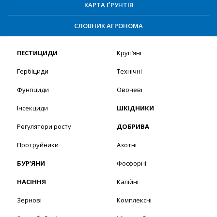
КАРТА ҐРУНТІВ
СЛОВНИК АГРОНОМА
ПЕСТИЦИДИ
Круп’яні
Гербіциди
Технічні
Фунгіциди
Овочеві
Інсекциди
ШКІДНИКИ
Регулятори росту
ДОБРИВА
Протруйники
Азотні
БУР’ЯНИ
Фосфорні
НАСІННЯ
Калійні
Зернові
Комплексні