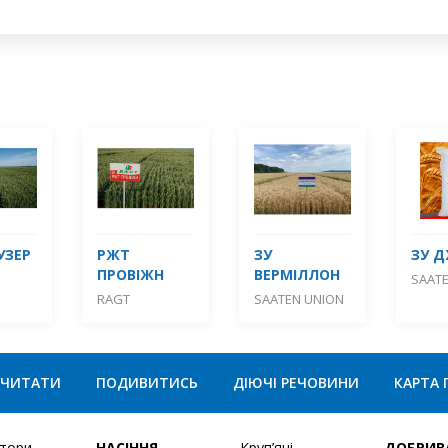
УЗЕР
РЖТ
ЗУ
ЗУ 
ПРОВІЖН
ВЕРМІЛЛОН
SAAT
RAGT
SAATEN UNION
ЧИТАТИ
ПОДИВИТИСЬ
ДІЮЧІ РЕЧОВИНИ
КАРТА 
ятори
НАСІННЯ
Круп’яні
ДОБРИВ