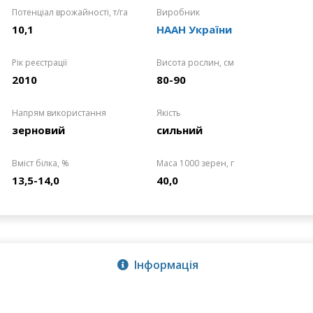
Потенціал врожайності, т/га
Виробник
10,1
НААН України
Рік реєстрації
Висота рослин, см
2010
80-90
Напрям використання
Якість
зерновий
сильний
Вміст білка, %
Маса 1000 зерен, г
13,5-14,0
40,0
Інформація