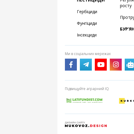
росту
Гербіциди
Протр
Фунгіциди
БУР’Я
Інсекциди
Ми в соціальних мережах
Підвищуйте аграрний IQ