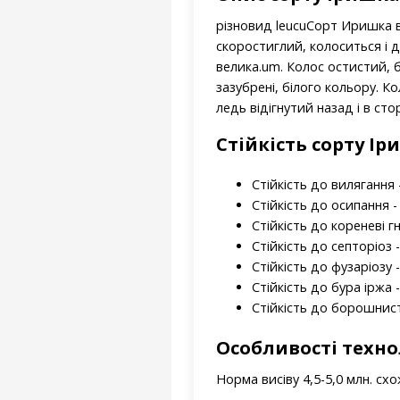
різновид leucuСорт Иришка в
скоростиглий, колоситься і 
велика.um. Колос остистий, б
зазубрені, білого кольору. К
ледь відігнутий назад і в сто
Стійкість
сорту
Іри
Стійкість до вилягання -
Стійкість до осипання - 
Стійкість до кореневі гн
Стійкість до септоріоз -
Стійкість до фузаріозу -
Стійкість до бура іржа -
Стійкість до борошнист
Особливості техн
Норма висіву 4,5-5,0 млн. схо