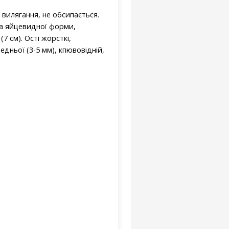
 вилягання, не обсипається.
вка яйцевидної форми,
 см). Ості жорсткі,
едньої (3-5 мм), кпювовідній,