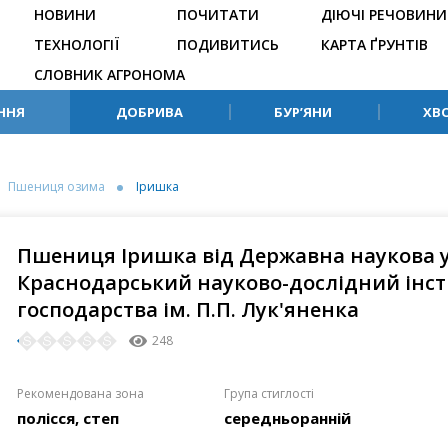
НОВИНИ
ПОЧИТАТИ
ДІЮЧІ РЕЧОВИНИ
ТЕХНОЛОГІЇ
ПОДИВИТИСЬ
КАРТА ҐРУНТІВ
СЛОВНИК АГРОНОМА
ННЯ
ДОБРИВА
БУР’ЯНИ
ХВ
Пшениця озима
Іришка
Пшениця Іришка від Державна наукова 
Краснодарський науково-дослідний інсти
господарства ім. П.П. Лук'яненка
248
Рекомендована зона
Група стиглості
полісся, степ
середньоранній