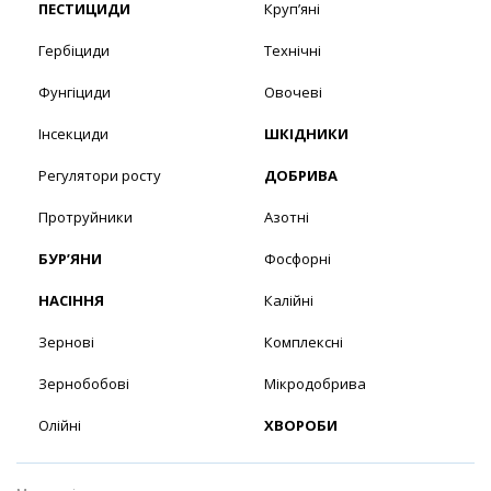
ПЕСТИЦИДИ
Круп’яні
Гербіциди
Технічні
Фунгіциди
Овочеві
Інсекциди
ШКІДНИКИ
Регулятори росту
ДОБРИВА
Протруйники
Азотні
БУР’ЯНИ
Фосфорні
НАСІННЯ
Калійні
Зернові
Комплексні
Зернобобові
Мікродобрива
Олійні
ХВОРОБИ