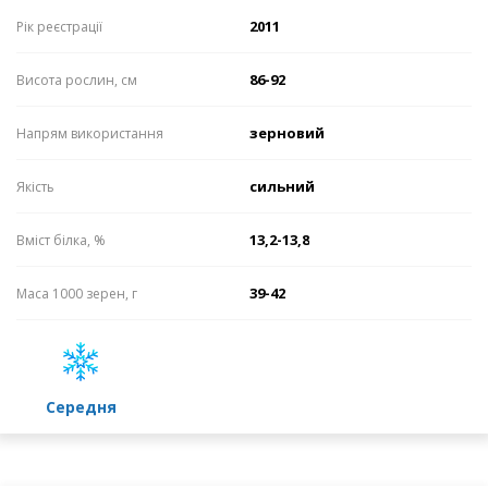
2011
Рік реєстрації
86-92
Висота рослин, см
зерновий
Напрям використання
сильний
Якість
13,2-13,8
Вміст білка, %
39-42
Маса 1000 зерен, г
середня