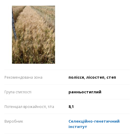
полісся, лісостеп, степ
Рекомендована зона
ранньостиглий
Група стиглості
8,1
Потенціал врожайності, т/га
Селекційно-генетичний
Виробник
інститут