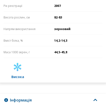
2007
Рік реєстрації
82-83
Висота рослин, см
зерновий
Напрям використання
14,2-14,3
Вміст білка, %
44,5-45,8
Маса 1000 зерен, г
високa
Інформація