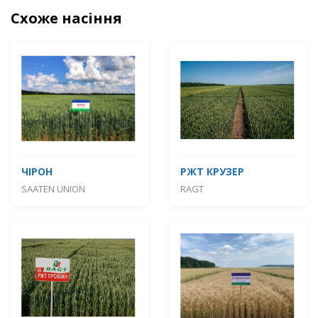
Схоже насіння
ЧІРОН
РЖТ КРУЗЕР
SAATEN UNION
RAGT