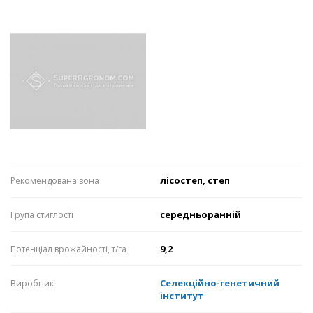
лісостеп, степ
Рекомендована зона
середньоранній
Група стиглості
9,2
Потенціал врожайності, т/га
Селекційно-генетичний
Виробник
інститут