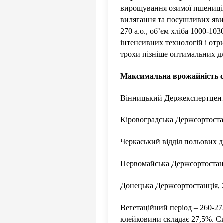
вирощування озимої пшениці. З
вилягання та посушливих явищ
270 а.о., об’єм хліба 1000-10
інтенсивних технологій і отр
трохи пізніше оптимальних д
Максимальна врожайність с
Вінницький Держекспертцентр,
Кіровоградська Держсортостанц
Черкаський відділ польових до
Первомайська Держсортостанці
Донецька Держсортостанція, 20
Вегетаційний період – 260-27
клейковини складає 27,5%. С