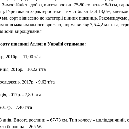
имостійкість добра, висота рослин 75-80 см, колос 8-9 см, гарна 
. Гарні якісні характеристики – вміст білка 13,4-13,6%, клейко
30 мл, сорт віднесено до категорії цінних пшениць. Рекомендуємо 
имання максимального врожаю, норма висіву 3,5-4,2 млн. га, стр
ля зони вирощування.
орту пшениці Атлон в Україні отримана:
 2016р. – 11,00 т/га
ія, 2016р. - 10,22 т/га
сліджень, 2017р. - 9,62 т/га
я, 2017р. - 7,89 т/га
17р. - 7,40 т/га
3 днів. Висота рослини – 67-73 см. Тип колосу – циліндричний, с
ила борошна – 265 W.