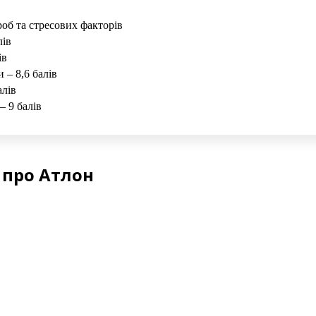
роб та стресових факторів
лів
ів
 – 8,6 балів
алів
– 9 балів
 про Атлон