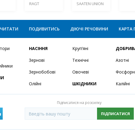
RAGT
SAATEN UNION
ЧИТАТИ
ПОДИВИТИСЬ
ДІЮЧІ РЕЧОВИНИ
КАРТА 
ятори
НАСІННЯ
Круп’яні
ДОБРИВ
Зернові
Технічні
Азотні
уйники
Зернобобові
Овочеві
Фосфорн
НИ
Олійні
ШКІДНИКИ
Калійні
Підписатися на розсилку
ПІДПИСАТИСЯ