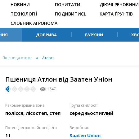
НОВИНИ
ПОЧИТАТИ
ДІЮЧІ РЕЧОВИНИ
ТЕХНОЛОГІЇ
ПОДИВИТИСЬ
КАРТА ҐРУНТІВ
СЛОВНИК АГРОНОМА
ННЯ
ДОБРИВА
БУР’ЯНИ
ХВ
Пшениця озима
Атлон
Пшениця Атлон від Заатен Уніон
1647
Рекомендована зона
Група стиглості
полісся, лісостеп, степ
середньостиглий
Потенціал врожайності, т/га
Виробник
11
Saaten Union