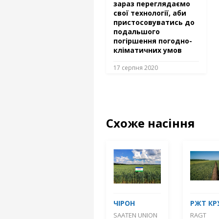
зараз переглядаємо
свої технології, аби
пристосовуватись до
подальшого
погіршення погодно-
кліматичних умов
17 серпня 2020
Схоже насіння
ЧІРОН
РЖТ КР
SAATEN UNION
RAGT