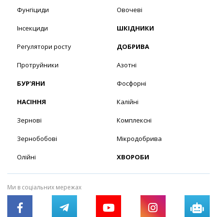
Фунгіциди
Овочеві
Інсекциди
ШКІДНИКИ
Регулятори росту
ДОБРИВА
Протруйники
Азотні
БУР’ЯНИ
Фосфорні
НАСІННЯ
Калійні
Зернові
Комплексні
Зернобобові
Мікродобрива
Олійні
ХВОРОБИ
Ми в соціальних мережах