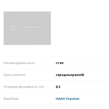
степ
Рекомендована зона
середньоранній
Група стиглості
6,3
Потенціал врожайності, т/га
НААН України
Виробник