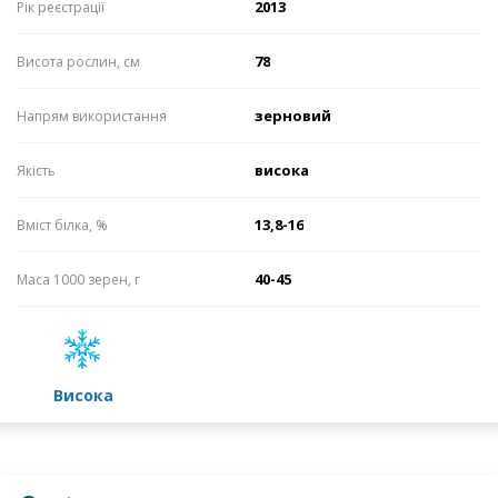
2013
Рік реєстрації
78
Висота рослин, см
зерновий
Напрям використання
висока
Якість
13,8-16
Вміст білка, %
40-45
Маса 1000 зерен, г
високa