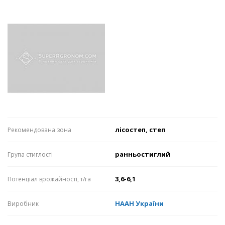
лісостеп, степ
Рекомендована зона
ранньостиглий
Група стиглості
3,6-6,1
Потенціал врожайності, т/га
НААН України
Виробник