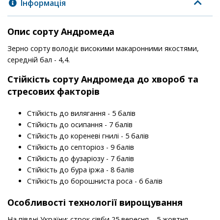
Інформація
Опис сорту Андромеда
Зерно сорту володіє високими макаронними якостями,
середній бал - 4,4.
Стійкість
сорту
Андромеда до хвороб та
стресових факторів
Стійкість до вилягання - 5 балів
Стійкість до осипання - 7 балів
Стійкість до кореневі гнилі - 5 балів
Стійкість до септоріоз - 9 балів
Стійкість до фузаріозу - 7 балів
Стійкість до бура іржа - 8 балів
Стійкість до борошниста роса - 6 балів
Особливості технології вирощування
На півдні України: строк сівби 25 вересня – 5 жовтня,