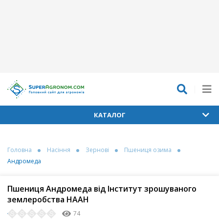
КАТАЛОГ
Головна
Насіння
Зернові
Пшениця озима
Андромеда
Пшениця Андромеда від Інститут зрошуваного
землеробства НААН
74