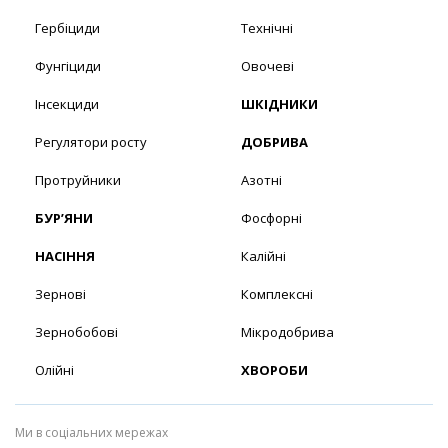
Гербіциди
Технічні
Фунгіциди
Овочеві
Інсекциди
ШКІДНИКИ
Регулятори росту
ДОБРИВА
Протруйники
Азотні
БУР’ЯНИ
Фосфорні
НАСІННЯ
Калійні
Зернові
Комплексні
Зернобобові
Мікродобрива
Олійні
ХВОРОБИ
Ми в соціальних мережах