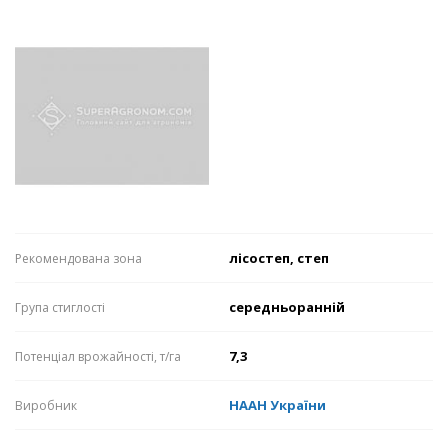
лісостеп, степ
Рекомендована зона
середньоранній
Група стиглості
7,3
Потенціал врожайності, т/га
НААН України
Виробник