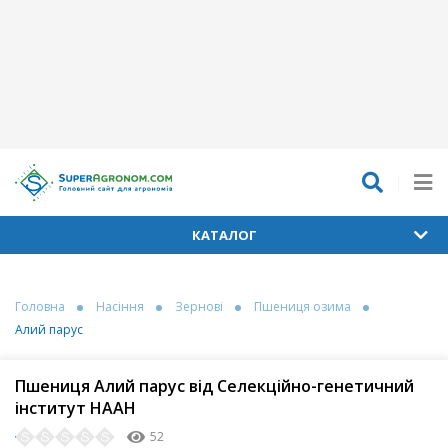
КАТАЛОГ
Головна
Насіння
Зернові
Пшениця озима
Алий парус
Пшениця Алий парус від Селекційно-генетичний
інститут НААН
52