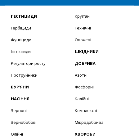
ПЕСТИЦИДИ
Круп’яні
Гербіциди
Технічні
Фунгіциди
Овочеві
Інсекциди
ШКІДНИКИ
Регулятори росту
ДОБРИВА
Протруйники
Азотні
БУР’ЯНИ
Фосфорні
НАСІННЯ
Калійні
Зернові
Комплексні
Зернобобові
Мікродобрива
Олійні
ХВОРОБИ