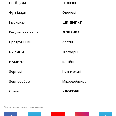
Гербіциди
Технічні
Фунгіциди
Овочеві
Інсекциди
ШКІДНИКИ
Регулятори росту
ДОБРИВА
Протруйники
Азотні
БУР’ЯНИ
Фосфорні
НАСІННЯ
Калійні
Зернові
Комплексні
Зернобобові
Мікродобрива
Олійні
ХВОРОБИ
Ми в соціальних мережах