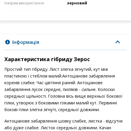
зерновий
Напрям використання
Інформація
Характеристика гібриду Зерос
Простий тип гібриду. Лист злегка зігнутий, кут між
пластиною і стеблом малий.Антоціанове забарвлення
коренів слабке. Час цвітіння ранній. Антоціанове
забарвлення лусок середнє, пиляків - сильне. Колоски
середньої щільності. Головна вісь вище верхньої бокової
гілки, утворює з боковими гілками малий кут. Первинні
бокові гілки злегка зігнуті, середньої довжини.
Антоціанове забарвлення шовку слабке, листка - відсутнє
або дуже слабке. Листок середньої довжини. Качан