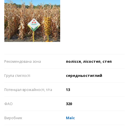
полісся, лісостеп, степ
Рекомендована зона
середньостиглий
Група стиглості
13
Потенціал врожайності, т/га
320
ФАО
Маїс
Виробник