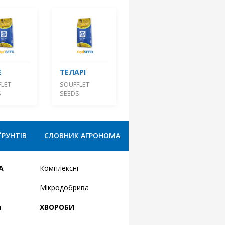
Е
ТЕЛАРІ
LET
SOUFFLET
S
SEEDS
ҐРУНТІВ
СЛОВНИК АГРОНОМА
А
Комплексні
Мікродобрива
і
ХВОРОБИ