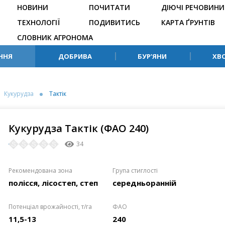
НОВИНИ
ПОЧИТАТИ
ДІЮЧІ РЕЧОВИНИ
ТЕХНОЛОГІЇ
ПОДИВИТИСЬ
КАРТА ҐРУНТІВ
СЛОВНИК АГРОНОМА
ННЯ
ДОБРИВА
БУР’ЯНИ
ХВ
Кукурудза
Тактік
Кукурудза Тактік (ФАО 240)
34
Рекомендована зона
Група стиглості
полісся, лісостеп, степ
середньоранній
Потенціал врожайності, т/га
ФАО
11,5-13
240