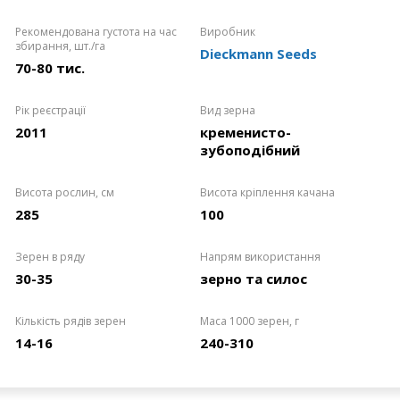
Рекомендована густота на час
Виробник
збирання, шт./га
Dieckmann Seeds
70-80 тис.
Рік реєстрації
Вид зерна
2011
кременисто-
зубоподібний
Висота рослин, см
Висота кріплення качана
285
100
Зерен в ряду
Напрям використання
30-35
зерно та силос
Кількість рядів зерен
Маса 1000 зерен, г
14-16
240-310