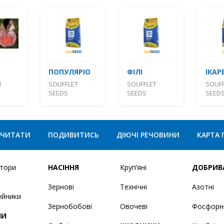
ПОПУЛЯРІО
ФІЛІ
ІКАР
М
SOUFFLET
SOUFFLET
SOUFF
SEEDS
SEEDS
SEED
ЧИТАТИ
ПОДИВИТИСЬ
ДІЮЧІ РЕЧОВИНИ
КАРТА 
ятори
НАСІННЯ
Круп’яні
ДОБРИВ
Зернові
Технічні
Азотні
уйники
Зернобобові
Овочеві
Фосфорн
НИ