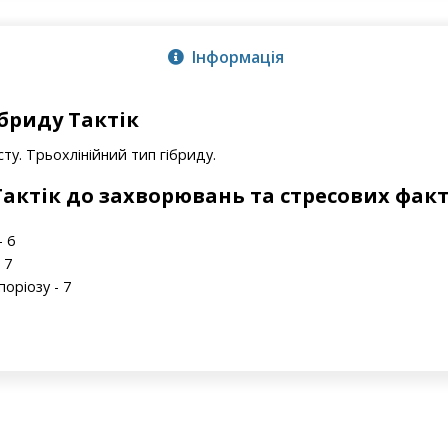
Інформація
бриду Тактік
ту. Трьохлінійний тип гібриду.
 Тактік до захворювань та стресових фак
- 6
 7
поріозу - 7