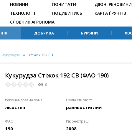
НОВИНИ
ПОЧИТАТИ
ДІЮЧІ РЕЧОВИНИ
ТЕХНОЛОГІЇ
ПОДИВИТИСЬ
КАРТА ҐРУНТІВ
СЛОВНИК АГРОНОМА
ННЯ
ДОБРИВА
БУР’ЯНИ
ХВ
Кукурудза
Стіжок 192 СВ
Кукурудза Стіжок 192 СВ (ФАО 190)
8
Рекомендована зона
Група стиглості
лісостеп
ранньостиглий
ФАО
Рік реєстрації
190
2008