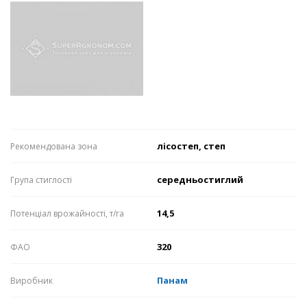
лісостеп, степ
Рекомендована зона
середньостиглий
Група стиглості
14,5
Потенціал врожайності, т/га
320
ФАО
Панам
Виробник