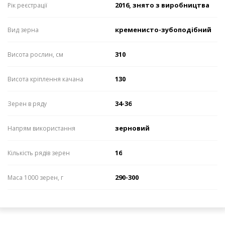
2016, знято з виробництва
Рік реєстрації
кременисто-зубоподібний
Вид зерна
310
Висота рослин, см
130
Висота кріплення качана
34-36
Зерен в ряду
зерновий
Напрям використання
16
Кількість рядів зерен
290-300
Маса 1000 зерен, г