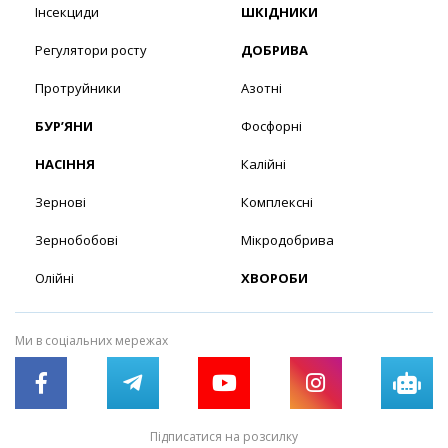
Інсекциди
ШКІДНИКИ
Регулятори росту
ДОБРИВА
Протруйники
Азотні
БУР’ЯНИ
Фосфорні
НАСІННЯ
Калійні
Зернові
Комплексні
Зернобобові
Мікродобрива
Олійні
ХВОРОБИ
Ми в соціальних мережах
Підписатися на розсилку