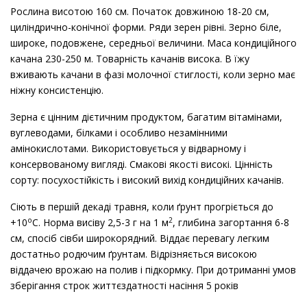
Рослина висотою 160 см. Початок довжиною 18-20 см,
циліндрично-конічної форми. Ряди зерен рівні. Зерно біле,
широке, подовжене, середньої величини. Маса кондиційного
качана 230-250 м. Товарність качанів висока. В їжу
вживають качани в фазі молочної стиглості, коли зерно має
ніжну консистенцію.
Зерна є цінним дієтичним продуктом, багатим вітамінами,
вуглеводами, білками і особливо незамінними
амінокислотами. Використовується у відварному і
консервованому вигляді. Смакові якості високі. Цінність
сорту: посухостійкість і високий вихід кондиційних качанів.
Сіють в першій декаді травня, коли ґрунт прогріється до
о
2
+10
С. Норма висіву 2,5-3 г на 1 м
, глибина загортання 6-8
см, спосіб сівби широкорядний. Віддає перевагу легким
достатньо родючим ґрунтам. Відрізняється високою
віддачею врожаю на полив і підкормку. При дотриманні умов
зберігання строк життєздатності насіння 5 років