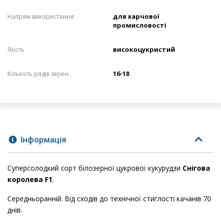
для харчової
Напрям використання
промисловості
високоцукристий
Якість
16-18
Кількість рядів зерен
Інформація
Суперсолодкий сорт білозерної цукрової кукурудзи
Снігова
королева F1
.
Середньоранній. Від сходів до технічної стиглості качанів 70
днів.