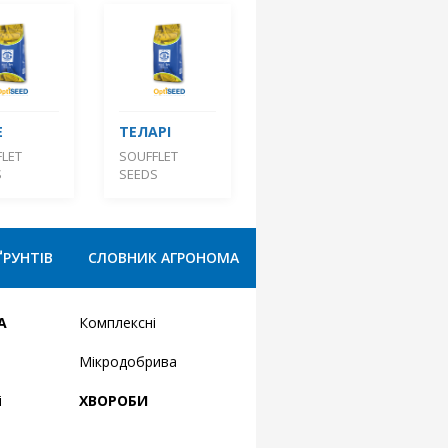
Е
ТЕЛАРІ
LET
SOUFFLET
S
SEEDS
ҐРУНТІВ
СЛОВНИК АГРОНОМА
А
Комплексні
Мікродобрива
і
ХВОРОБИ