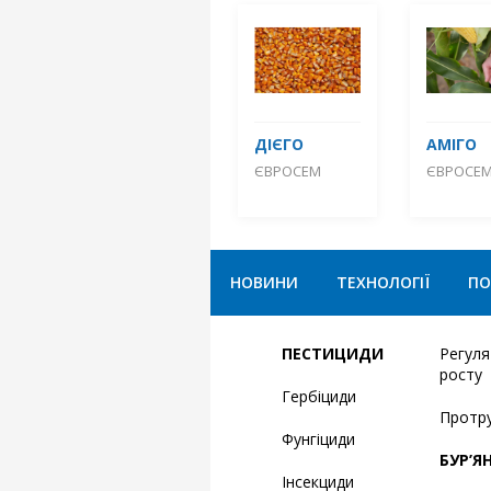
ДІЄГО
АМІГО
ЄВРОСЕМ
ЄВРОСЕ
НОВИНИ
ТЕХНОЛОГІЇ
ПО
ПЕСТИЦИДИ
Регул
росту
Гербіциди
Протр
Фунгіциди
БУР’Я
Інсекциди