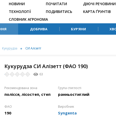
НОВИНИ
ПОЧИТАТИ
ДІЮЧІ РЕЧОВИНИ
ТЕХНОЛОГІЇ
ПОДИВИТИСЬ
КАРТА ҐРУНТІВ
СЛОВНИК АГРОНОМА
ННЯ
ДОБРИВА
БУР’ЯНИ
ХВ
Кукурудза
СИ Алізетт
Кукурудза СИ Алізетт (ФАО 190)
63
Рекомендована зона
Група стиглості
полісся, лісостеп, степ
ранньостиглий
ФАО
Виробник
190
Syngenta