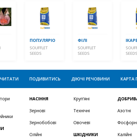
ПОПУЛЯРІО
ФІЛІ
ІКАР
М
SOUFFLET
SOUFFLET
SOUFF
SEEDS
SEEDS
SEED
ЧИТАТИ
ПОДИВИТИСЬ
ДІЮЧІ РЕЧОВИНИ
КАРТА 
ятори
НАСІННЯ
Круп’яні
ДОБРИВ
Зернові
Технічні
Азотні
уйники
Зернобобові
Овочеві
Фосфорн
НИ
Олійні
ШКІДНИКИ
Калійні