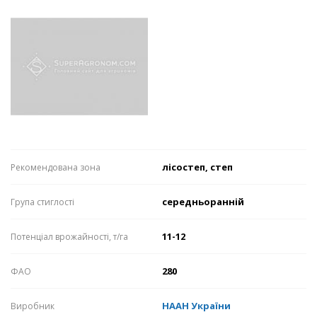
лісостеп, степ
Рекомендована зона
середньоранній
Група стиглості
11-12
Потенціал врожайності, т/га
280
ФАО
НААН України
Виробник