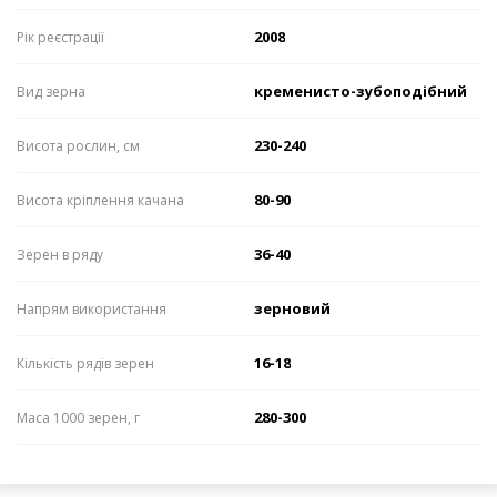
2008
Рік реєстрації
кременисто-зубоподібний
Вид зерна
230-240
Висота рослин, см
80-90
Висота кріплення качана
36-40
Зерен в ряду
зерновий
Напрям використання
16-18
Кількість рядів зерен
280-300
Маса 1000 зерен, г