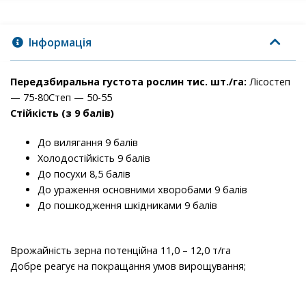
Інформація
Передзбиральна густота рослин тис. шт./га:
Лісостеп
— 7
5
-
80
Степ —
50
-
55
Стійкість (з 9 балів)
До вилягання
9
балів
Холодостійкість
9
балів
До посухи
8,5
балів
До ураження основними хворобами
9
балів
До пошкодження шкідниками
9
балів
Врожайність зерна потенційна
11
,
0
– 1
2
,
0
т/га
Добре реагує на покращання умов вирощування;