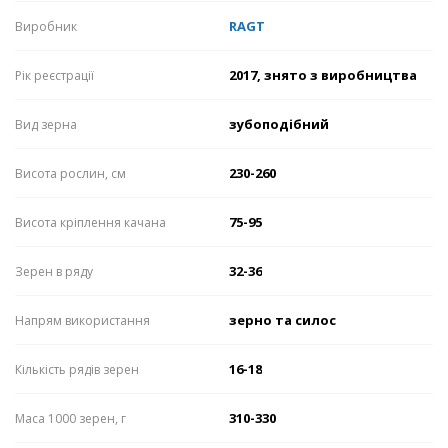
RAGT
Виробник
2017, знято з виробництва
Рік реєстрації
зубоподібний
Вид зерна
230-260
Висота рослин, см
75-95
Висота кріплення качана
32-36
Зерен в ряду
зерно та силос
Напрям використання
16-18
Кількість рядів зерен
310-330
Маса 1000 зерен, г