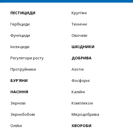
ПЕСТИЦИДИ
Круп’яні
Гербіциди
Технічні
Фунгіциди
Овочеві
Інсекциди
ШКІДНИКИ
Регулятори росту
ДОБРИВА
Протруйники
Азотні
БУР’ЯНИ
Фосфорні
НАСІННЯ
Калійні
Зернові
Комплексні
Зернобобові
Мікродобрива
Олійні
ХВОРОБИ