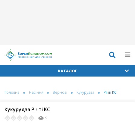
КАТАЛОГ
Головна
Насіння
Зернові
Кукурудза
Річті КС
Кукурудза Річті КС
9