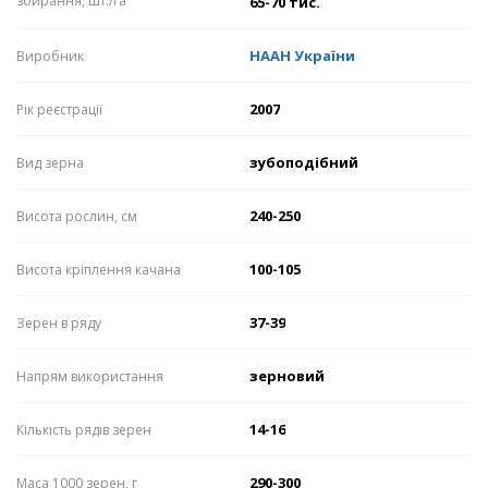
збирання, шт./га
65-70 тис.
НААН України
Виробник
2007
Рік реєстрації
зубоподібний
Вид зерна
240-250
Висота рослин, см
100-105
Висота кріплення качана
37-39
Зерен в ряду
зерновий
Напрям використання
14-16
Кількість рядів зерен
290-300
Маса 1000 зерен, г