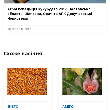
АгроЕкспедиція Кукурудза 2017. Полтавська
область: Шляхова, Орач та АПК Докучаєвські
Чорноземи
30 вересня 2017
Схоже насіння
ДІЄГО
АМІГО