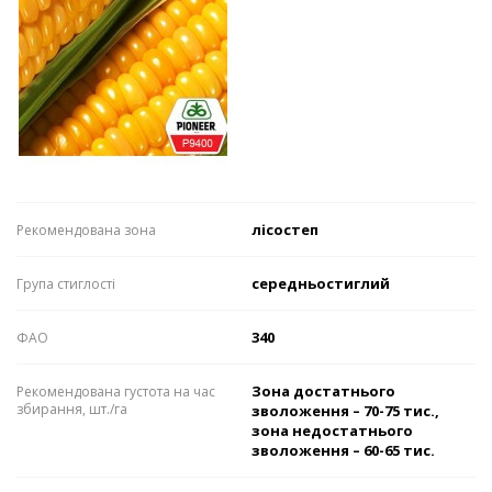
лісостеп
Рекомендована зона
середньостиглий
Група стиглості
340
ФАО
Зона достатнього
Рекомендована густота на час
збирання, шт./га
зволоження – 70-75 тис.,
зона недостатнього
зволоження – 60-65 тис.