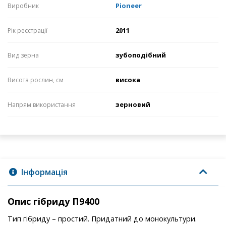
Pioneer
Виробник
2011
Рік реєстрації
зубоподібний
Вид зерна
висока
Висота рослин, см
зерновий
Напрям використання
Інформація
Опис гібриду П9400
Тип гібриду – простий. Придатний до монокультури.