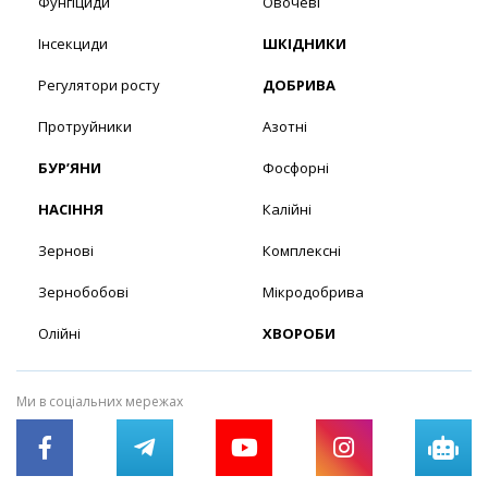
Фунгіциди
Овочеві
Інсекциди
ШКІДНИКИ
Регулятори росту
ДОБРИВА
Протруйники
Азотні
БУР’ЯНИ
Фосфорні
НАСІННЯ
Калійні
Зернові
Комплексні
Зернобобові
Мікродобрива
Олійні
ХВОРОБИ
Ми в соціальних мережах