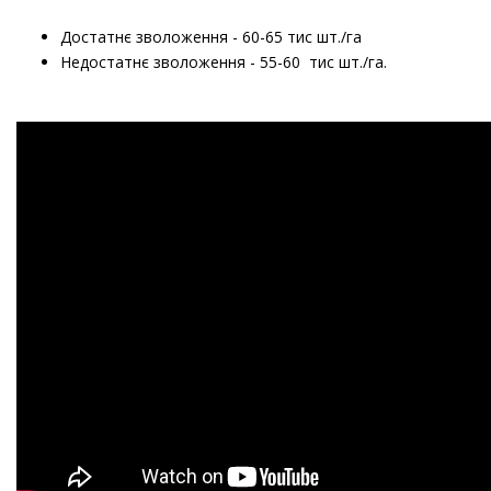
Достатнє зволоження - 60-65 тис шт./га
Недостатнє зволоження - 55-60 тис шт./га.