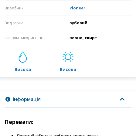
Pioneer
Виробник
зубовий
Вид зерна
зерно, спирт
Напрям використання
висока
висока
Інформація
Переваги:
Простий гібрид із зубовим типом зерна