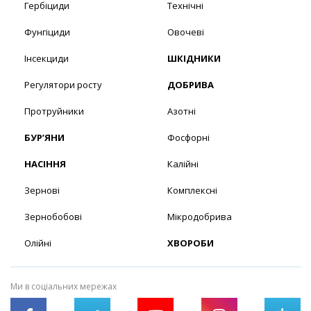
Гербіциди
Технічні
Фунгіциди
Овочеві
Інсекциди
ШКІДНИКИ
Регулятори росту
ДОБРИВА
Протруйники
Азотні
БУР’ЯНИ
Фосфорні
НАСІННЯ
Калійні
Зернові
Комплексні
Зернобобові
Мікродобрива
Олійні
ХВОРОБИ
Ми в соціальних мережах