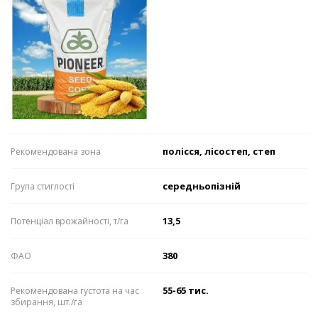
полісся, лісостеп, степ
Рекомендована зона
середньопізній
Група стиглості
13,5
Потенціал врожайності, т/га
380
ФАО
55-65 тис.
Рекомендована густота на час
збирання, шт./га