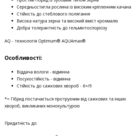
Середньостигла рослина із високим кріпленням качана
Стійкість до стеблового полягання
Висока натура зерна та високий вміст крохмалю
Добра толерантність до гельмінтоспоріозу
AQ - технологія Optimum® AQUAmax®
Особливості:
Віддача вологи - відмінна
Посухостійкість - відмінна
Стійкість до сажкових хвороб - 6=/9
*= Гібрид постачається протруєним від сажкових та інших
хвороб, викликаних монокультурою
Придатність до: