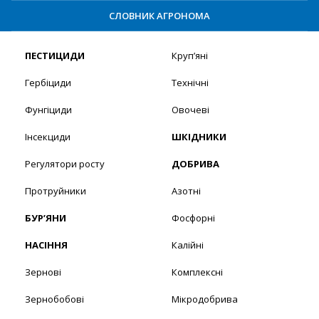
СЛОВНИК АГРОНОМА
ПЕСТИЦИДИ
Круп’яні
Гербіциди
Технічні
Фунгіциди
Овочеві
Інсекциди
ШКІДНИКИ
Регулятори росту
ДОБРИВА
Протруйники
Азотні
БУР’ЯНИ
Фосфорні
НАСІННЯ
Калійні
Зернові
Комплексні
Зернобобові
Мікродобрива