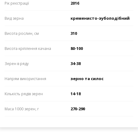
2016
Рік реєстрації
кременисто-зубоподібний
Вид зерна
310
Висота рослин, см
80-100
Висота кріплення качана
34-38
Зерен в ряду
зерно та силос
Напрям використання
14-18
Кількість рядів зерен
270-290
Маса 1000 зерен, г