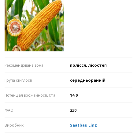
полісся, лісостеп
Рекомендована зона
середньоранній
Група стиглості
14,0
Потенціал врожайності, т/га
230
ФАО
Saatbau Linz
Виробник